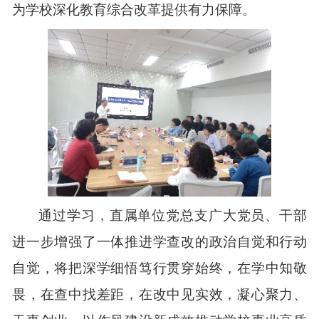
为
学校
深化教育综合
改革提供有力保障
。
通过学习，
直属单位党总支
广大
党员、干部
进一步
增强
了
一体
推
进学查改
的政治
自觉和行动
自觉，
将
把深
学细悟
笃行
贯穿始终，
在学中知敬
畏，在查中找差距，在改中见实效
，
凝心聚力、