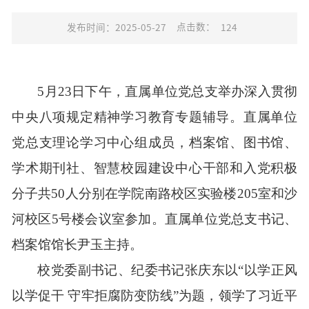
点击数：
发布时间：2025-05-27
124
5月
23
日下午，
直属单位党总支
举办
深入贯彻
中央八项规定精神学习
教育
专题
辅导。
直属单位
党总支
理论学习中心组
成员
，
档案馆、图书馆、
学术期刊社、智慧校园建设中心
干部
和
入党
积极
分子
共50人
分别在学院南路校区实验楼
2
05
室和沙
河校区5号楼会议室
参加
。
直属单位
党总支书记、
档案馆馆长尹玉主持。
校党委副书记、纪委
书记
张庆东以
“
以学正风
以学促干
守牢拒腐防变防线
”
为题
，
领学
了
习
近平