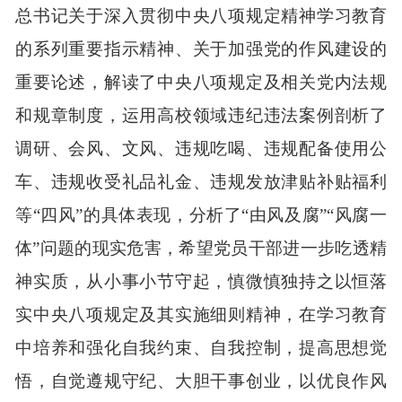
总书记
关于
深入贯彻中央八项规定精神学习教育
的
系列
重要指示
精神
、关于加强党的作风建设的
重要论述
，
解读
了
中央八项规定
及相关党内法规
和规章
制度，
运用
高校领域
违纪违法
案例
剖析
了
调研
、
会风、文
风
、
违规吃喝
、
违规配备使用公
车
、
违规
收受礼品礼金、
违规
发放
津贴补贴福利
等“
四风
”
的
具体
表现
，
分析了“由风及腐”
“风腐一
体”问题
的现实危害
，
希望党员干部
进一步吃透精
神
实质
，
从小事小
节
守起，
慎微慎独持之以恒
落
实中央八项规定及其实施细则精神
，
在
学习教育
中
培养和强化自我约束、自我控制，
提高
思想觉
悟，
自觉遵规守纪、大胆干事创业
，以
优良作风